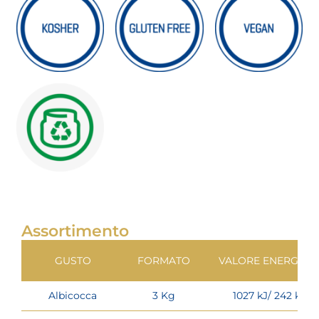
Assortimento
GUSTO
FORMATO
VALORE ENERGETI
Albicocca
3 Kg
1027 kJ/ 242 kcal