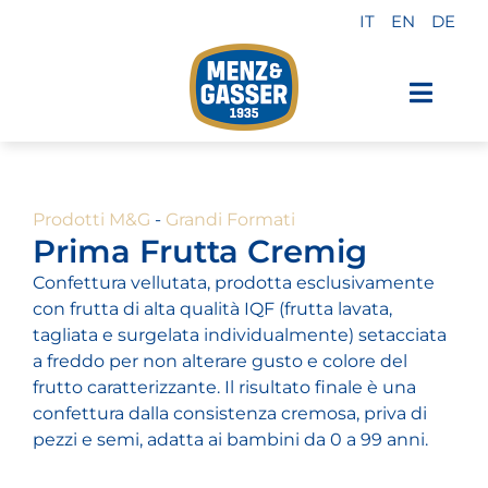
Salta
IT
EN
DE
al
contenuto
Toggl
Navig
Prodotti Menz & Gasser
Prodotti M&G
-
Grandi Formati
Private label
Prima Frutta Cremig
Confettura vellutata, prodotta esclusivamente
Industria
con frutta di alta qualità IQF (frutta lavata,
tagliata e surgelata individualmente) setacciata
a freddo per non alterare gusto e colore del
Chi siamo
frutto caratterizzante. Il risultato finale è una
confettura dalla consistenza cremosa, priva di
pezzi e semi, adatta ai bambini da 0 a 99 anni.
Perché sceglierci