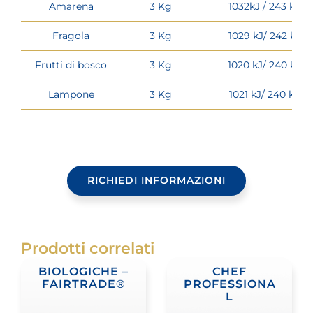
Amarena
3 Kg
1032kJ / 243 kcal
Fragola
3 Kg
1029 kJ/ 242 kcal
Frutti di bosco
3 Kg
1020 kJ/ 240 kcal
Lampone
3 Kg
1021 kJ/ 240 kcal
RICHIEDI INFORMAZIONI
Prodotti correlati
BIOLOGICHE –
CHEF
FAIRTRADE®
PROFESSIONA
L