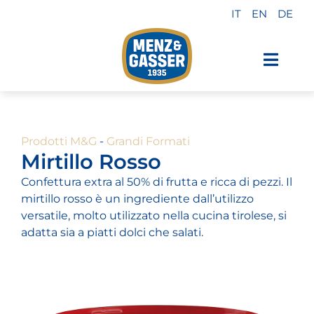
Salta
IT
EN
DE
al
contenuto
Toggl
Navig
Prodotti Menz & Gasser
Prodotti M&G
-
Grandi Formati
Private label
Mirtillo Rosso
Confettura extra al 50% di frutta e ricca di pezzi. Il
Industria
mirtillo rosso è un ingrediente dall’utilizzo
versatile, molto utilizzato nella cucina tirolese, si
adatta sia a piatti dolci che salati.
Chi siamo
Perché sceglierci