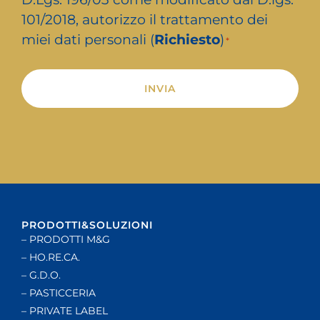
101/2018, autorizzo il trattamento dei
miei dati personali (
Richiesto
)
*
Alternative:
PRODOTTI&SOLUZIONI
– PRODOTTI M&G
– HO.RE.CA.
– G.D.O.
– PASTICCERIA
– PRIVATE LABEL