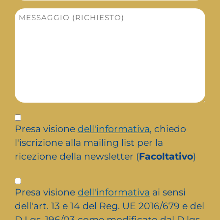
Messaggio
*
Iscrizione
newsletter
Presa visione
dell'informativa
, chiedo
l'iscrizione alla mailing list per la
ricezione della newsletter (
Facoltativo
)
Privacy
Presa visione
dell'informativa
ai sensi
*
dell'art. 13 e 14 del Reg. UE 2016/679 e del
D.Lgs. 196/03 come modificato dal D.lgs.