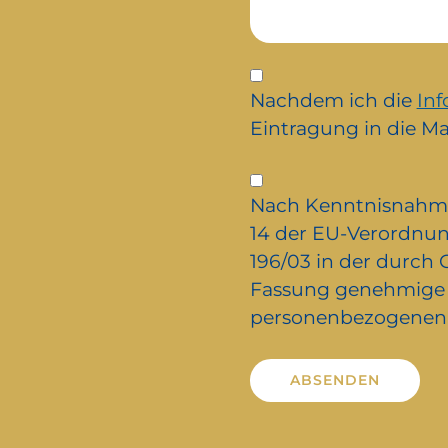
Iscrizione
alla
Nachdem ich die
In
newsletter
Eintragung in die Mai
Privacy
*
Nach Kenntnisnahm
14 der EU-Verordnun
196/03 in der durch
Fassung genehmige i
personenbezogenen 
Alternative: