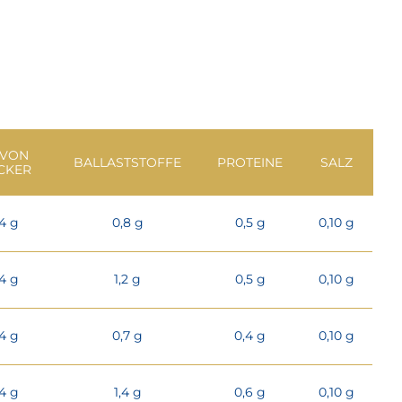
VON
BALLASTSTOFFE
PROTEINE
SALZ
CKER
4 g
0,8 g
0,5 g
0,10 g
4 g
1,2 g
0,5 g
0,10 g
4 g
0,7 g
0,4 g
0,10 g
4 g
1,4 g
0,6 g
0,10 g