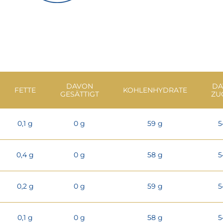
DAVON
DA
FETTE
KOHLENHYDRATE
GESÄTTIGT
ZU
0,1 g
0 g
59 g
5
0,4 g
0 g
58 g
5
0,2 g
0 g
59 g
5
0,1 g
0 g
58 g
5