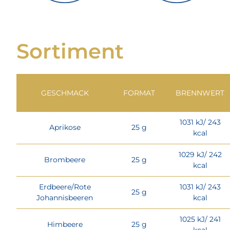
Sortiment
GESCHMACK
FORMAT
BRENNWERT
1031 kJ/ 243
Aprikose
25 g
kcal
1029 kJ/ 242
Brombeere
25 g
kcal
Erdbeere/Rote
1031 kJ/ 243
25 g
Johannisbeeren
kcal
1025 kJ/ 241
Himbeere
25 g
kcal