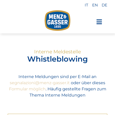
Zum
IT
EN
DE
Inhalt
springen
Toggl
Navig
Menz & Gasser-Produkte
Interne Meldestelle
Private Label
Whistleblowing
Industrie
Interne Meldungen sind per E-Mail an
segnalazioni@menz-gasser.it
oder über dieses
Über uns
Formular möglich
. Häufig gestellte Fragen zum
Thema Interne Meldungen
Was uns auszeichnet