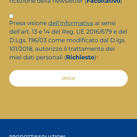
ricezione della newsletter (
Facoltativo
)
Privacy
Presa visione
dell'informativa
ai sensi
*
dell'art. 13 e 14 del Reg. UE 2016/679 e del
D.Lgs. 196/03 come modificato dal D.lgs.
101/2018, autorizzo il trattamento dei
miei dati personali (
Richiesto
)
*
Alternative:
PRODOTTI&SOLUZIONI