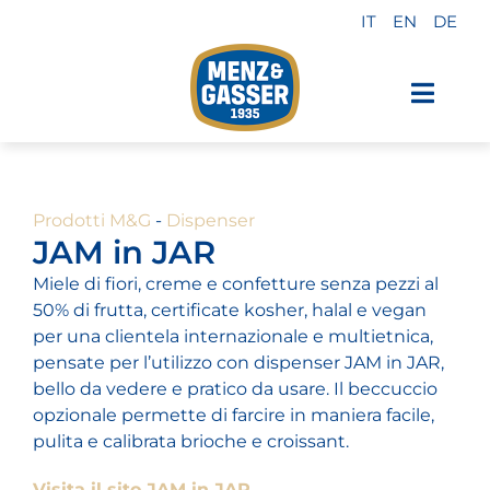
Salta
IT
EN
DE
al
contenuto
Toggl
Navig
Prodotti Menz & Gasser
Prodotti M&G
-
Dispenser
Private label
JAM in JAR
Miele di fiori, creme e confetture senza pezzi al
Industria
50% di frutta, certificate kosher, halal e vegan
per una clientela internazionale e multietnica,
pensate per l’utilizzo con dispenser JAM in JAR,
Chi siamo
bello da vedere e pratico da usare. Il beccuccio
opzionale permette di farcire in maniera facile,
pulita e calibrata brioche e croissant.
Perché sceglierci
Visita il sito JAM in JAR