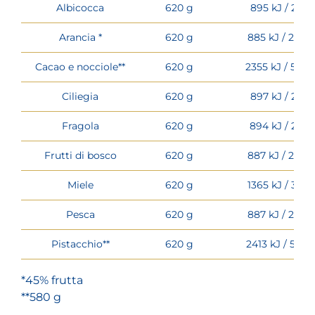
Albicocca
620 g
895 kJ / 211 k
Arancia *
620 g
885 kJ / 208 k
Cacao e nocciole**
620 g
2355 kJ / 565 
Ciliegia
620 g
897 kJ / 211 k
Fragola
620 g
894 kJ / 211 k
Frutti di bosco
620 g
887 kJ / 209 k
Miele
620 g
1365 kJ / 321 k
Pesca
620 g
887 kJ / 209 k
Pistacchio**
620 g
2413 kJ / 579 
*45% frutta
**580 g