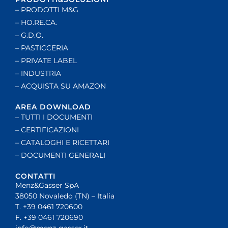
– PRODOTTI M&G
– HO.RE.CA.
– G.D.O.
– PASTICCERIA
– PRIVATE LABEL
– INDUSTRIA
– ACQUISTA SU AMAZON
AREA DOWNLOAD
– TUTTI I DOCUMENTI
– CERTIFICAZIONI
– CATALOGHI E RICETTARI
– DOCUMENTI GENERALI
CONTATTI
Menz&Gasser SpA
38050 Novaledo (TN) – Italia
T. +39 0461 720600
F. +39 0461 720690
info@menz-gasser.it