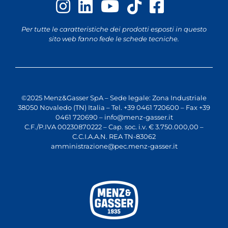
Per tutte le caratteristiche dei prodotti esposti in questo
sito web fanno fede le schede tecniche.
©2025 Menz&Gasser SpA – Sede legale: Zona Industriale
38050 Novaledo (TN) Italia – Tel. +39 0461 720600 – Fax +39
0461 720690 –
info@menz-gasser.it
C.F./P.IVA 00230870222 – Cap. soc. i.v. € 3.750.000,00 –
C.C.I.A.A.N. REA TN-83062
amministrazione@pec.menz-gasser.it