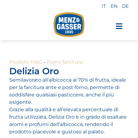
Salta
IT
EN
DE
al
contenuto
Toggl
Navig
Prodotti Menz & Gasser
Prodotti M&G
-
Forno farcitura
Private label
Delizia Oro
Semilavorato all’albicocca al 70% di frutta, ideale
Industria
per la farcitura ante e post forno, permette di
soddisfare qualsiasi pasticcere, anche il più
esigente.
Chi siamo
Grazie alla qualità e all’elevata percentuale di
frutta utilizzata, Delizia Oro è in grado di esaltare
aromi e profumi dell’albicocca, rendendo il
Perché sceglierci
prodotto piacevole e gustoso al palato.