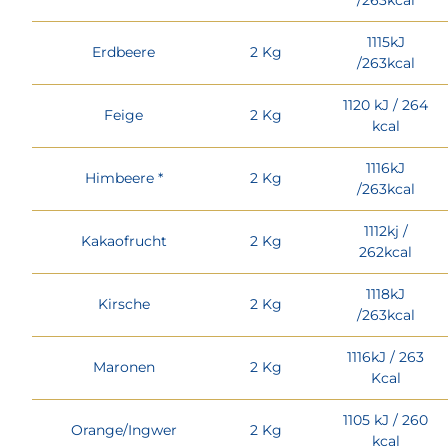
1115kJ
Erdbeere
2 Kg
/263kcal
1120 kJ / 264
Feige
2 Kg
kcal
1116kJ
Himbeere *
2 Kg
/263kcal
1112kj /
Kakaofrucht
2 Kg
262kcal
1118kJ
Kirsche
2 Kg
/263kcal
1116kJ / 263
Maronen
2 Kg
Kcal
1105 kJ / 260
Orange/Ingwer
2 Kg
kcal