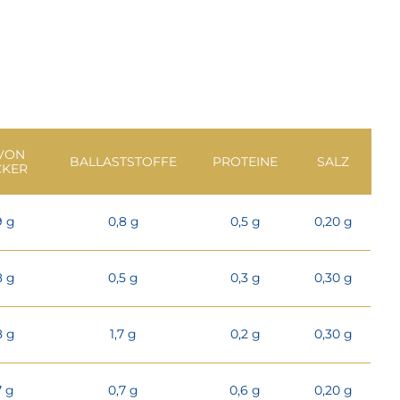
VON
BALLASTSTOFFE
PROTEINE
SALZ
CKER
9 g
0,8 g
0,5 g
0,20 g
8 g
0,5 g
0,3 g
0,30 g
8 g
1,7 g
0,2 g
0,30 g
7 g
0,7 g
0,6 g
0,20 g