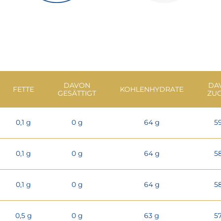
DAVON
DA
FETTE
KOHLENHYDRATE
GESÄTTIGT
ZU
0,1 g
0 g
64 g
5
0,1 g
0 g
64 g
5
0,1 g
0 g
64 g
5
0,5 g
0 g
63 g
5