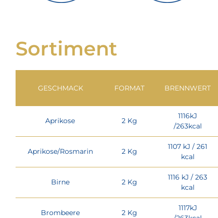
Sortiment
GESCHMACK
FORMAT
BRENNWERT
1116kJ
Aprikose
2 Kg
/263kcal
1107 kJ / 261
Aprikose/Rosmarin
2 Kg
kcal
1116 kJ / 263
Birne
2 Kg
kcal
1117kJ
Brombeere
2 Kg
/263kcal