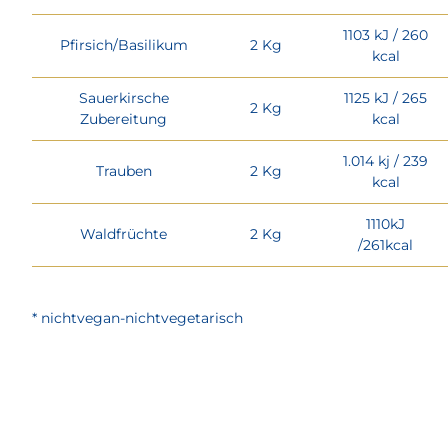
1103 kJ / 260
Pfirsich/Basilikum
2 Kg
kcal
Sauerkirsche
1125 kJ / 265
2 Kg
Zubereitung
kcal
1.014 kj / 239
Trauben
2 Kg
kcal
1110kJ
Waldfrüchte
2 Kg
/261kcal
* nichtvegan-nichtvegetarisch