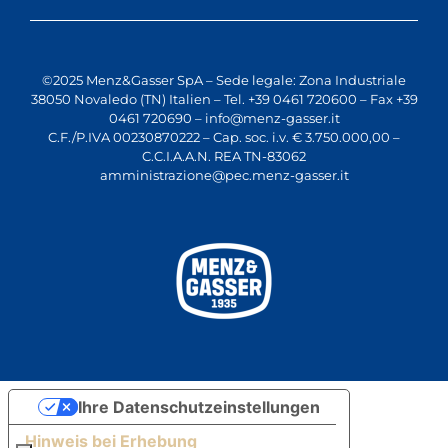
©2025 Menz&Gasser SpA – Sede legale: Zona Industriale
38050 Novaledo (TN) Italien – Tel. +39 0461 720600 – Fax +39
0461 720690 –
info@menz-gasser.it
C.F./P.IVA 00230870222 – Cap. soc. i.v. € 3.750.000,00 –
C.C.I.A.A.N. REA TN-83062
amministrazione@pec.menz-gasser.it
Ihre Datenschutzeinstellungen
Hinweis bei Erhebung