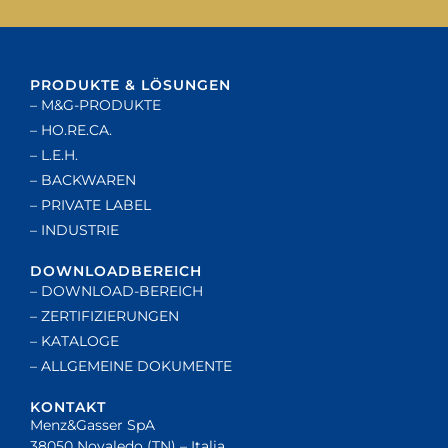
PRODUKTE & LÖSUNGEN
– M&G-PRODUKTE
– HO.RE.CA.
– L.E.H.
– BACKWAREN
– PRIVATE LABEL
– INDUSTRIE
DOWNLOADBEREICH
– DOWNLOAD-BEREICH
– ZERTIFIZIERUNGEN
– KATALOGE
– ALLGEMEINE DOKUMENTE
KONTAKT
Menz&Gasser SpA
38050 Novaledo (TN) – Italia