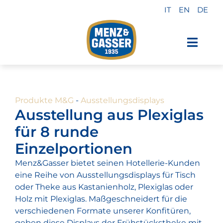
Zum
IT
EN
DE
Inhalt
springen
Toggl
Navig
Menz & Gasser-Produkte
Produkte M&G
-
Ausstellungsdisplays
Private Label
Ausstellung aus Plexiglas
für 8 runde
Industrie
Einzelportionen
Menz&Gasser bietet seinen Hotellerie-Kunden
Über uns
eine Reihe von Ausstellungsdisplays für Tisch
oder Theke aus Kastanienholz, Plexiglas oder
Holz mit Plexiglas. Maßgeschneidert für die
Was uns auszeichnet
verschiedenen Formate unserer Konfitüren,
geben diese Displays der Frühstückstheke mit